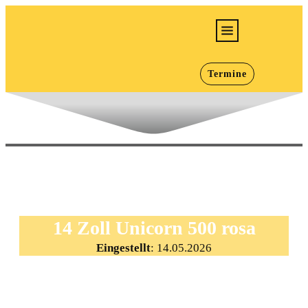
E-Bikes
Termine
Bikes
Jugend/Kids
Werkstatt
Infos
Karriere
14 Zoll Unicorn 500 rosa
Eingestellt
:
14.05.2026