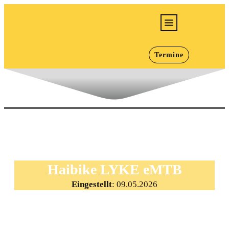
E-Bikes
Termine
Bikes
Jugend/Kids
Werkstatt
Infos
Karriere
Haibike LYKE eMTB
Eingestellt
:
09.05.2026