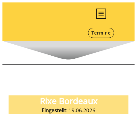
E-Bikes
Termine
Bikes
Jugend/Kids
Werkstatt
Infos
Karriere
Rixe Bordeaux
Eingestellt
:
19.06.2026