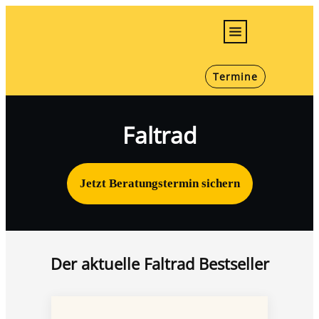
E-Bikes
Termine
Bikes
Jugend/Kids
Faltrad
Werkstatt
Infos
Jetzt
Beratungstermin sicher
n
Karriere
Der aktuelle Faltrad Bestseller