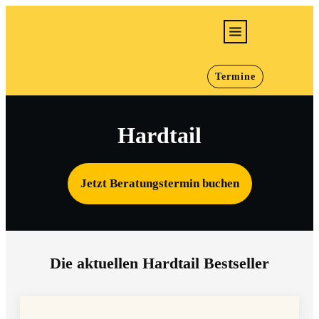
E-Bikes
Termine
Bikes
Jugend/Kids
Hardtail
Werkstatt
Infos
Jetzt
Beratungstermin
buchen
Karriere
Die aktuellen Hardtail Bestseller