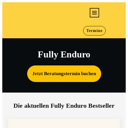
E-Bikes
Termine
Bikes
Jugend/Kids
Fully Enduro
Werkstatt
Infos
Jetzt
Beratungstermin
buchen
Karriere
Die aktuellen Fully Enduro Bestseller